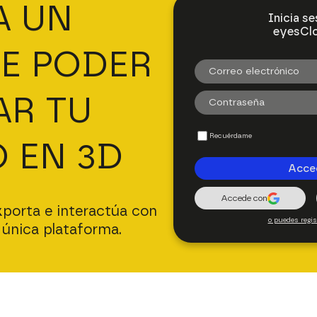
A UN
Inicia se
eyesCl
E PODER
AR TU
Recuérdame
 EN 3D
Acce
Accede con
xporta e interactúa con
o puedes regis
única plataforma.