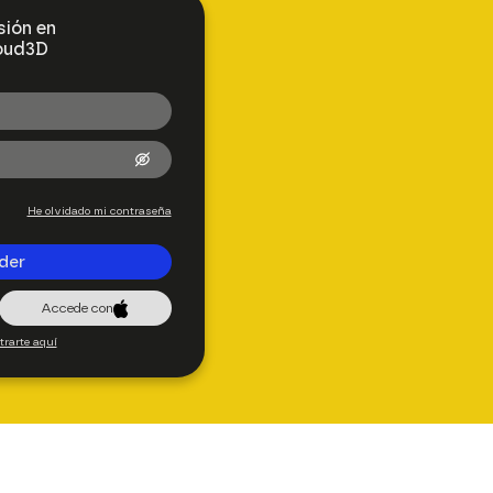
sión en
oud3D
He olvidado mi contraseña
der
Accede con
trarte aquí